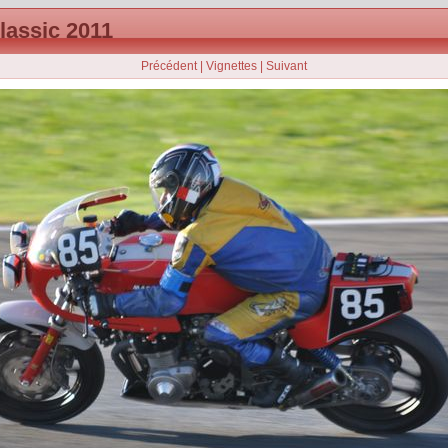
classic 2011
Précédent
|
Vignettes
|
Suivant