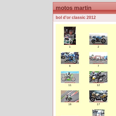
motos martin
bol d'or classic 2012
1
2
6
7
11
12
16
17