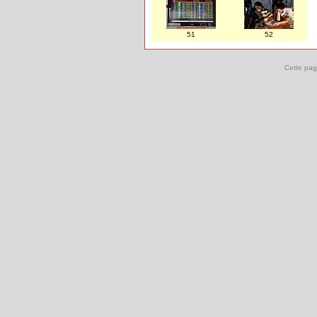
51
52
Cette pag