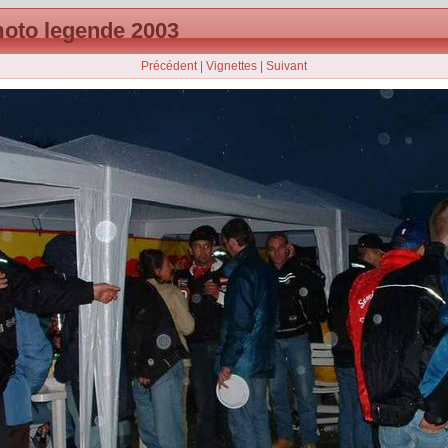
oto legende 2003
Précédent
|
Vignettes
|
Suivant