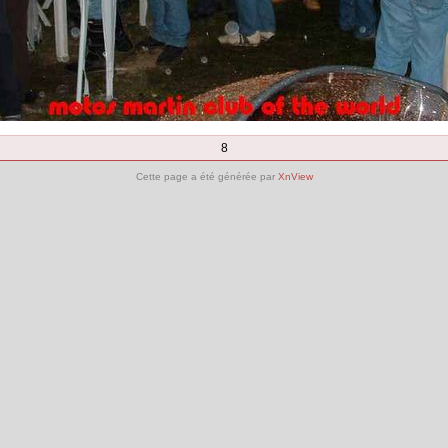
8
Cette page a été générée par
XnView