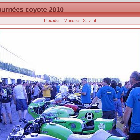
ournées coyote 2010
Précédent
|
Vignettes
|
Suivant