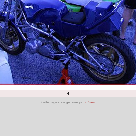
4
Cette page a été générée par
XnView