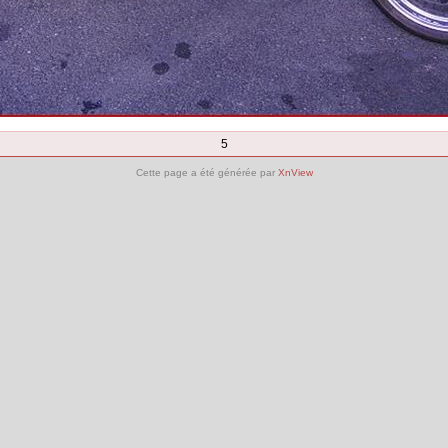
5
Cette page a été générée par
XnView