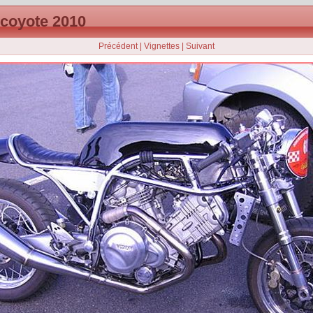
 coyote 2010
Précédent
|
Vignettes
|
Suivant