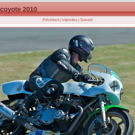
 coyote 2010
Précédent
|
Vignettes
|
Suivant