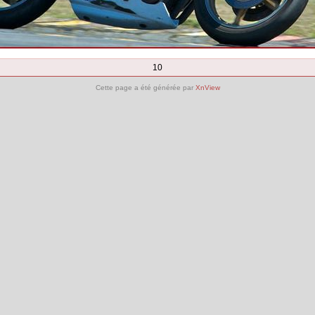
10
Cette page a été générée par
XnView