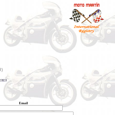
R)
Email