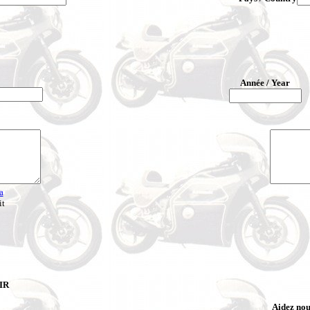
Année / Year
a
it
IR
Aidez nou