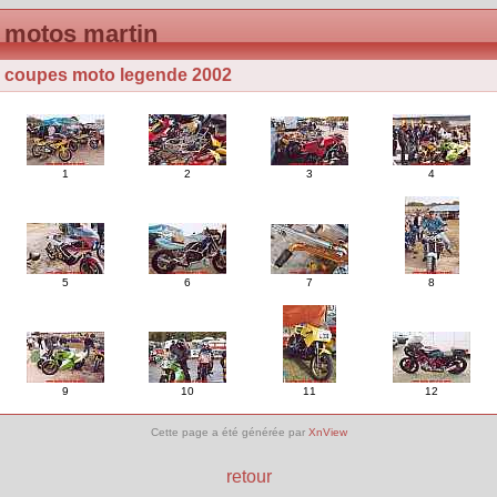
motos martin
coupes moto legende 2002
1
2
3
4
5
6
7
8
9
10
11
12
Cette page a été générée par
XnView
retour