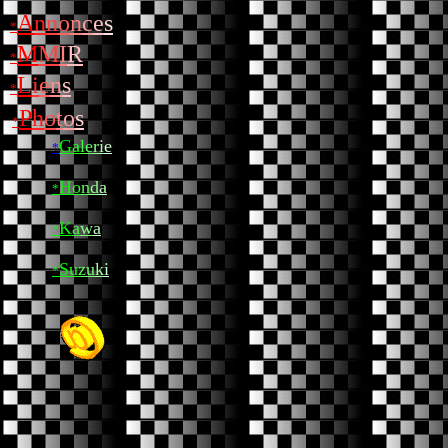
A
n
n
o
n
c
e
s
*
M
M
I
R
*
L
i
e
n
s
*
P
h
o
t
o
s
*
G
a
l
e
r
i
e
*
H
o
n
d
a
*
K
a
w
a
*
S
u
z
u
k
i
*